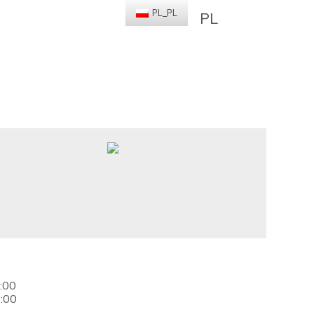
PL_PL
PL
7:00
4:00