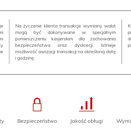
je
Na życzenie klienta transakcje wymiany walut
K
mi
mogą być dokonywane w specjalnym
p
mi
pomieszczeniu kasjerskim dla zachowania
d
sy
bezpieczeństwa oraz dyskrecji. Istnieje
p
ie
możliwość awizacji transakcji na określoną datę
i godzinę.
ty
Bezpieczeństwo
Jakość obługi
Wymia