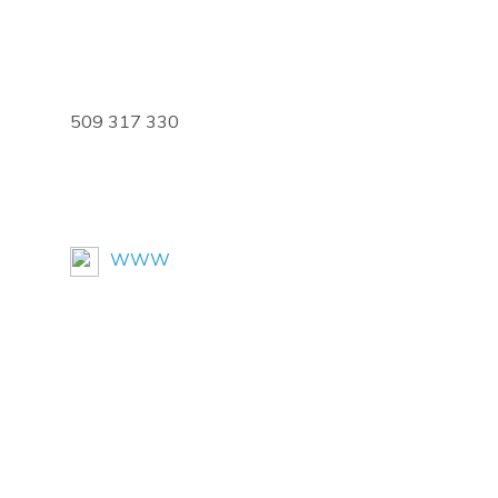
ru
509 317 330
WWW
n